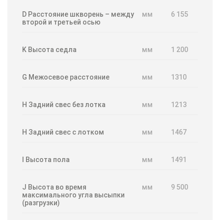
D Расстояние шкворень – между
мм
6 155
второй и третьей осью
K Высота седла
мм
1 200
G Межосевое расстояние
мм
1310
H Задний свес без лотка
мм
1213
H Задний свес с лотком
мм
1467
I Высота пола
мм
1491
J Высота во время
мм
9 500
максимального угла высыпки
(разгрузки)