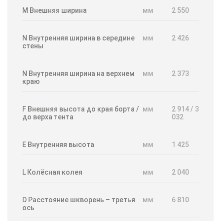
M Внешняя ширина
мм
2 550
N Внутренняя ширина в середине
мм
2 426
стены
N Внутренняя ширина на верхнем
мм
2 373
краю
F Внешняя высота до края борта /
мм
2 914 / 3
до верха тента
032
E Внутренняя высота
мм
1 425
L Колёсная колея
мм
2 040
D Расстояние шкворень – третья
мм
6 810
ось