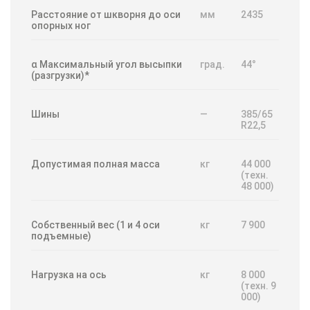
Расстояние от шкворня до оси
мм
2435
опорных ног
α Максимальный угол высыпки
град.
44°
(разгрузки)*
Шины
—
385/65
R22,5
Допустимая полная масса
кг
44 000
(техн.
48 000)
Собственный вес (1 и 4 оси
кг
7 900
подъемные)
Нагрузка на ось
кг
8 000
(техн. 9
000)