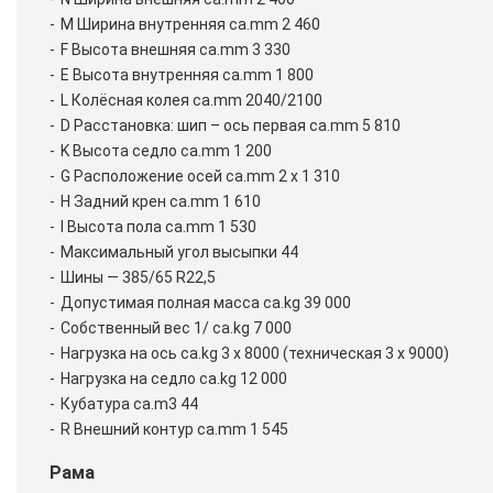
M Ширина внутренняя ca.mm 2 460
F Высота внешняя ca.mm 3 330
E Высота внутренняя ca.mm 1 800
L Колёсная колея ca.mm 2040/2100
D Расстановка: шип – ось первая ca.mm 5 810
K Высота седло ca.mm 1 200
G Расположение осей ca.mm 2 x 1 310
H Задний крен ca.mm 1 610
I Высота пола ca.mm 1 530
Максимальный угол высыпки 44
Шины — 385/65 R22,5
Допустимая полная масса ca.kg 39 000
Собственный вес 1/ ca.kg 7 000
Нагрузка на ось ca.kg 3 x 8000 (техническая 3 х 9000)
Нагрузка на седло ca.kg 12 000
Кубатура ca.m3 44
R Внешний контур ca.mm 1 545
Рама