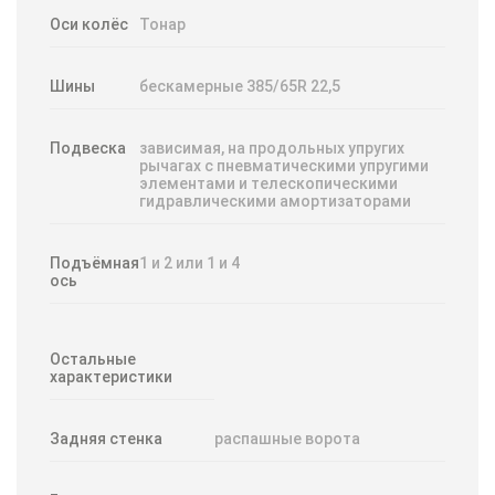
Оси колёс
Тонар
Шины
бескамерные 385/65R 22,5
Подвеска
зависимая, на продольных упругих
рычагах с пневматическими упругими
элементами и телескопическими
гидравлическими амортизаторами
Подъёмная
1 и 2 или 1 и 4
ось
Остальные
характеристики
Задняя стенка
распашные ворота