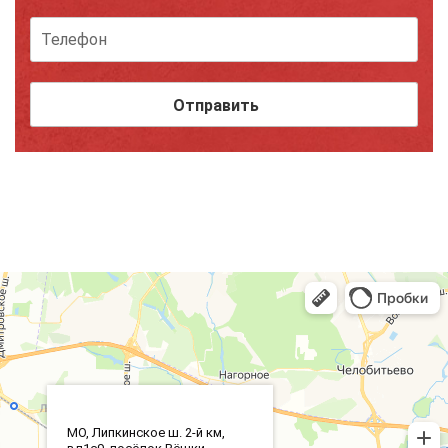
МО, Липкинское ш. 2-й км,