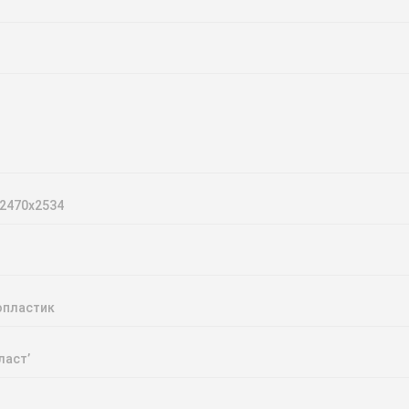
2470х2534
опластик
ласт’