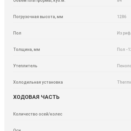
Объем платформы, куб.м.
84
Погрузочная высота, мм
1286
Пол
Из риф
Толщина, мм
Пол -1
Утеплитель
Пеноп
Холодильная установка
Thermo
ХОДОВАЯ ЧАСТЬ
Количество осей/колес
Оси