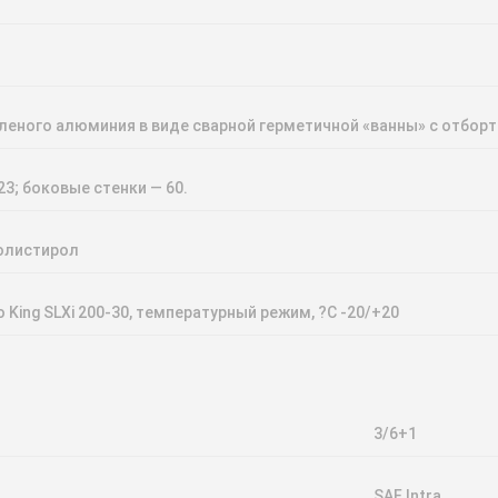
леного алюминия в виде сварной герметичной «ванны» с отбор
23; боковые стенки — 60.
олистирол
 King SLXi 200-30, температурный режим, ?С -20/+20
3/6+1
SAF Intra