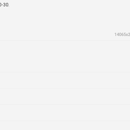
0-30.
14065х