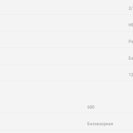
2/
Н
Р
Б
1
680
Беззазорная