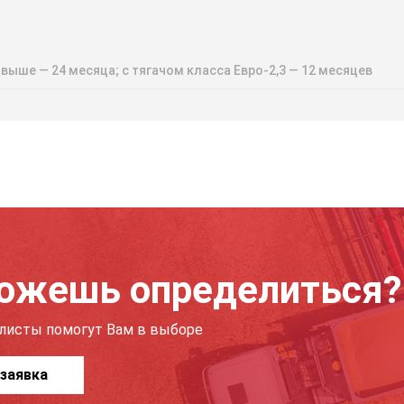
 выше — 24 месяца; с тягачом класса Евро-2,3 — 12 месяцев
ожешь определиться?
листы помогут Вам в выборе
заявка