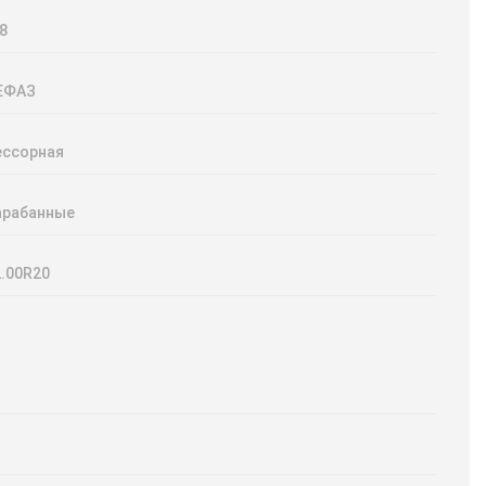
8
ЕФАЗ
ессорная
арабанные
2.00R20