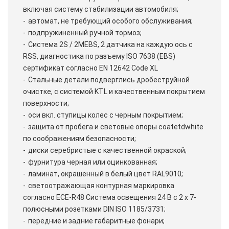
включая систему стабилизации автомобиля;
автомат, не требующий особого обслуживания;
подпружиненный ручной тормоз;
Система 2S / 2MEBS, 2 датчика на каждую ось с
RSS, диагностика по разъему ISO 7638 (EBS)
сертификат согласно EN 12642 Code XL
Стальные детали подверглись дробеструйной
очистке, с системой KTL и качественным покрытием
поверхности;
оси вкл. ступицы колес с черным покрытием;
защита от пробега и световые опоры coatetdwhite
по соображениям безопасности;
диски серебристые с качественной окраской;
фурнитура черная или оцинкованная;
ламинат, окрашенный в белый цвет RAL9010;
светоотражающая контурная маркировка
согласно ECE-R48 Система освещения 24 В с 2 x 7-
полюсными розетками DIN ISO 1185/3731;
передние и задние габаритные фонари;