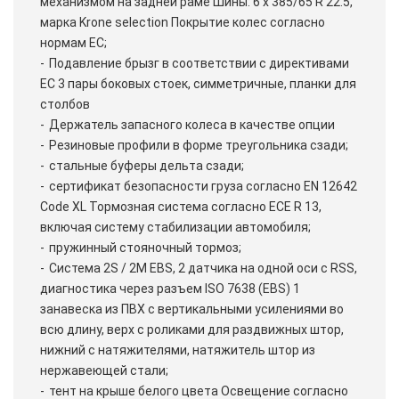
механизмом на задней раме Шины: 6 x 385/65 R 22.5,
марка Krone selection Покрытие колес согласно
нормам ЕС;
Подавление брызг в соответствии с директивами
ЕС 3 пары боковых стоек, симметричные, планки для
столбов
Держатель запасного колеса в качестве опции
Резиновые профили в форме треугольника сзади;
стальные буферы дельта сзади;
сертификат безопасности груза согласно EN 12642
Code XL Тормозная система согласно ECE R 13,
включая систему стабилизации автомобиля;
пружинный стояночный тормоз;
Система 2S / 2M EBS, 2 датчика на одной оси с RSS,
диагностика через разъем ISO 7638 (EBS) 1
занавеска из ПВХ с вертикальными усилениями во
всю длину, верх с роликами для раздвижных штор,
нижний с натяжителями, натяжитель штор из
нержавеющей стали;
тент на крыше белого цвета Освещение согласно