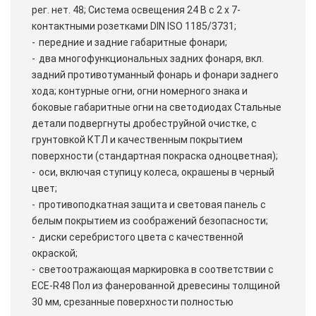
рег. нет. 48; Система освещения 24 В с 2 x 7-
контактными розетками DIN ISO 1185/3731;
передние и задние габаритные фонари;
два многофункциональных задних фонаря, вкл.
задний противотуманный фонарь и фонари заднего
хода; контурные огни, огни номерного знака и
боковые габаритные огни на светодиодах Стальные
детали подвергнуты дробеструйной очистке, с
грунтовкой КТЛ и качественным покрытием
поверхности (стандартная покраска одноцветная);
оси, включая ступицу колеса, окрашены в черный
цвет;
противоподкатная защита и световая панель с
белым покрытием из соображений безопасности;
диски серебристого цвета с качественной
окраской;
светоотражающая маркировка в соответствии с
ECE-R48 Пол из фанерованной древесины толщиной
30 мм, срезанные поверхности полностью