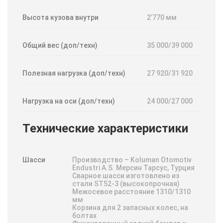
Высота кузова внутри
2’770 мм
Общий вес (доп/техн)
35 000/39 000
Полезная нагрузка (доп/техн)
27 920/31 920
Нагрузка на оси (доп/техн)
24 000/27 000
Технические характеристики
Шасси
Производство – Koluman Otomotiv
Endustri A.S. Мерсин Тарсус, Турция
Сварное шaсси изготовлено из
стали ST52-3 (высокопрочная)
Межосевое расстояние 1310/1310
мм
Корзинa для 2 зaпaсных колес, нa
болтaх