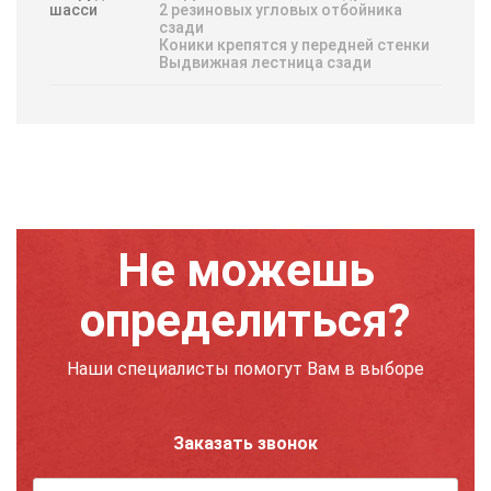
шасси
2 резиновых угловых отбойника
сзади
Коники крепятся у передней стенки
Выдвижнaя лестницa сзaди
Не можешь
определиться?
Наши специалисты помогут Вам в выборе
Заказать звонок