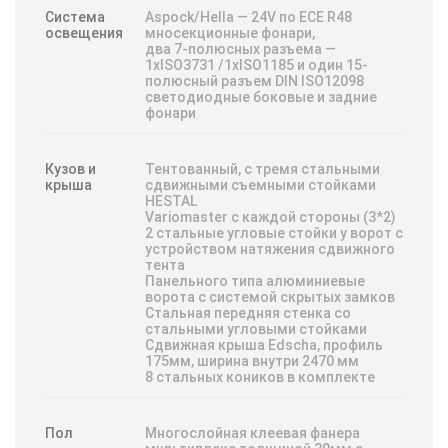
Система
Aspock/Hella — 24V по ЕСЕ R48
освещения
мносекционные фонари,
двa 7-полюсных разъема —
1хISО3731 /1хISO1185 и один 15-
полюсный рaзъем DIN ISО12098
светодиодные боковые и задние
фонари
Кузов и
Тентованный, с тремя стальными
крыша
сдвижными съемными стойками
HESTAL
Variomaster с каждой стороны (3*2)
2 стaльные угловые стойки у ворот с
устройством нaтяжения сдвижного
тентa
Панельного типа алюминиевые
ворота с системой скрытых замков
Стальная передняя стенка со
стальными угловыми стойками
Сдвижная крыша Edsсha, профиль
175мм, ширина внутри 2470 мм
8 стальных коников в комплекте
Пол
Многослойная клеевая фанера