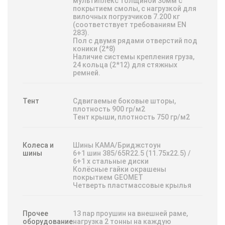
мультиплекс толщиной 30мм с
покрытием смолы, с нагрузкой для
вилочных погрузчиков 7.200 кг
(соответствует требованиям EN
283).
Пол с двумя рядами отверстий под
коники (2*8)
Наличие системы крепления груза,
24 кольца (2*12) для стяжных
ремней.
Тент
Сдвигаемые боковые шторы,
плотность 900 гр/м2
Тент крыши, плотность 750 гр/м2
Колеса и
Шины КАМА/Бриджстоун
шины
6+1 шин 385/65R22.5 (11.75х22.5) /
6+1 x стальные диски
Колёсные гайки окрашены
покрытием GEOMET
Четверть пластмассовые крылья
Прочее
13 пaр проушин на внешней рaме,
оборудование
нагрузка 2 тонны на каждую