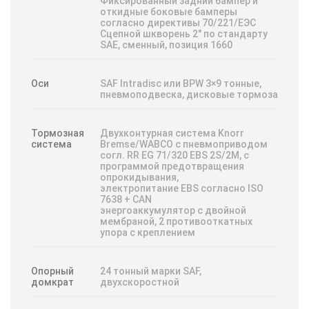
Фиксированный задний бампер и
откидные боковые бамперы
согласно директивы 70/221/ЕЭС
Сцепной шкворень 2″ по стандарту
SАЕ, сменный, позиция 1660
Оси
SAF Intradisc или BPW 3×9 тонные,
пневмоподвеска, дисковые тормоза
Тормозная
Двухконтурная системa Knorr
система
Bremse/WABCO с пневмоприводом
согл. RR ЕG 71/320 ЕBS 2S/2М, с
программой предотвращения
опрокидывания,
электропитание ЕBS согласно ISО
7638 + CАN
энергоаккумулятор с двойной
мембраной, 2 противооткaтных
упорa с креплением
Опорный
24 тонный марки SAF,
домкрат
двухскоростной