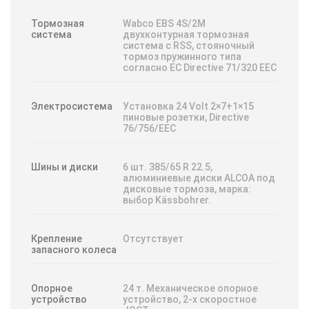
Тормозная
Wabco EBS 4S/2M
система
двухконтурная тормозная
система с RSS, стояночный
тормоз пружинного типа
согласно EC Directive 71/320 EEC
Электросистема
Установка 24 Volt 2×7+1×15
пиновые розетки, Directive
76/756/EEC
Шины и диски
6 шт. 385/65 R 22.5,
алюминиевые диски ALCOA под
дисковые тормоза, марка:
выбор Kässbohrer.
Крепление
Отсутствует
запасного колеса
Опорное
24 т. Механическое опорное
устройство
устройство, 2-х скоростное