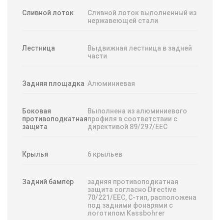
Сливной лоток
Сливной лоток выполненный из
нержавеющей стали
Лестница
Выдвижная лестница в задней
части
Задняя площадка
Алюминиевая
Боковая
Выполнена из алюминиевого
противоподкатная
профиля в соответствии с
защита
директивой 89/297/EEC
Крылья
6 крыльев
Задний бампер
задняя противоподкатная
защита согласно Directive
70/221/EEC, C-тип, расположена
под задними фонарями с
логотипом Kassbohrer