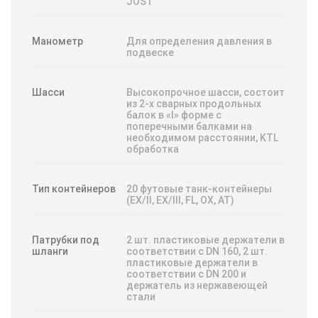
JOST
Манометр
Для определения давления в
подвеске
Шасси
Высокопрочное шасси, состоит
из 2-х сварных продольных
балок в «I» форме с
поперечными балками на
необходимом расстоянии, KTL
обработка
Тип контейнеров
20 футовые танк-контейнеры
(EX/II, EX/III, FL, OX, AT)
Патрубки под
2 шт. пластиковые держатели в
шланги
соответствии с DN 160, 2 шт.
пластиковые держатели в
соответствии с DN 200 и
держатель из нержавеющей
стали